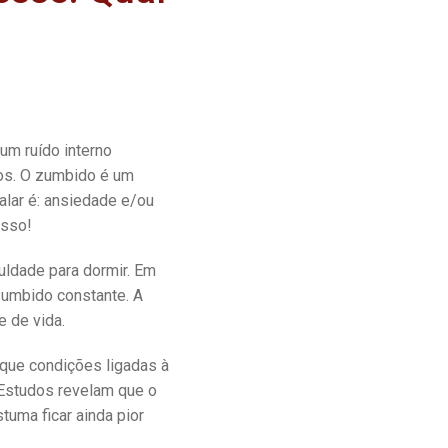
um ruído interno
pos. O zumbido é um
alar é: ansiedade e/ou
isso!
uldade para dormir. Em
zumbido constante. A
e de vida.
rque condições ligadas à
 Estudos revelam que o
uma ficar ainda pior