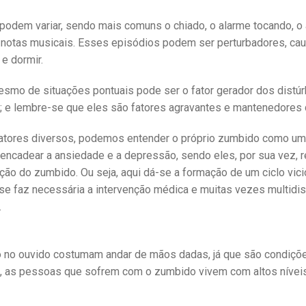
odem variar, sendo mais comuns o chiado, o alarme tocando, o 
otas musicais. Esses episódios podem ser perturbadores, cau
 e dormir.
esmo de situações pontuais pode ser o fator gerador dos distúr
; e lembre-se que eles são fatores agravantes e mantenedores
atores diversos, podemos entender o próprio zumbido como um 
cadear a ansiedade e a depressão, sendo eles, por sua vez, re
ção do zumbido. Ou seja, aqui dá-se a formação de um ciclo vic
 se faz necessária a intervenção médica e muitas vezes multidis
.
 no ouvido costumam andar de mãos dadas, já que são condiçõ
e, as pessoas que sofrem com o zumbido vivem com altos níveis