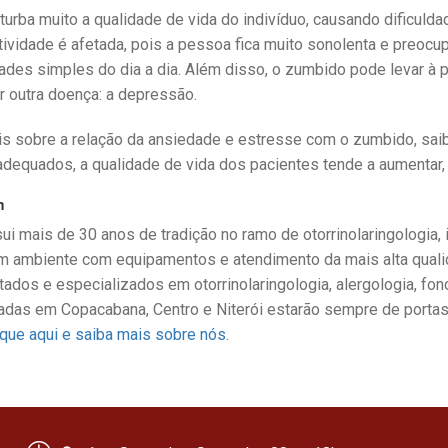
urba muito a qualidade de vida do indivíduo, causando dificulda
utividade é afetada, pois a pessoa fica muito sonolenta e preo
dades simples do dia a dia. Além disso, o zumbido pode levar à 
 outra doença: a depressão.
ais sobre a relação da ansiedade e estresse com o zumbido, sa
adequados, a qualidade de vida dos pacientes tende a aumentar,
m
ui mais de 30 anos de tradição no ramo de otorrinolaringologia, 
 um ambiente com equipamentos e atendimento da mais alta qual
tados e especializados em otorrinolaringologia, alergologia, fon
das em Copacabana, Centro e Niterói estarão sempre de portas 
ique aqui e saiba mais sobre nós.