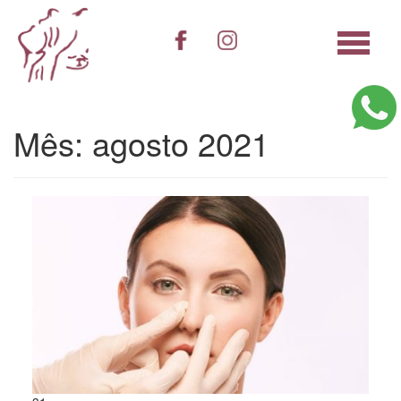
Pular
para
Alterna
o
conteúdo
Mês:
agosto 2021