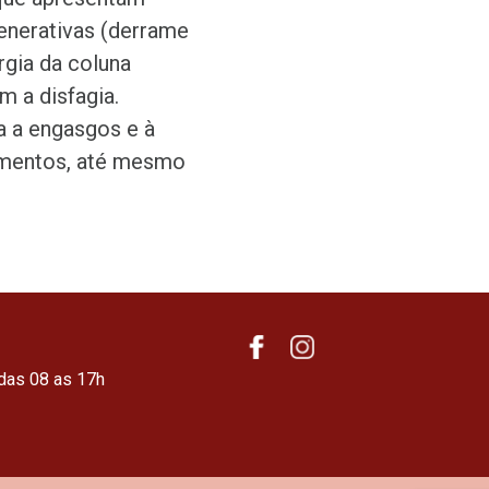
generativas (derrame
rgia da coluna
m a disfagia.
va a engasgos e à
limentos, até mesmo
das 08 as 17h