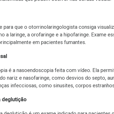
 para que o otorrinolaringologista consiga visualiz
o a laringe, a orofaringe e a hipofaringe. Exame es
principalmente em pacientes fumantes.
sal
a é a nasoendoscopia feita com vídeo. Ela permite
do nariz e nasofaringe, como desvios do septo, a
nças infecciosas, como sinusites, corpos estranhos
 deglutição
a deglutição é um exame indicado para pacientes