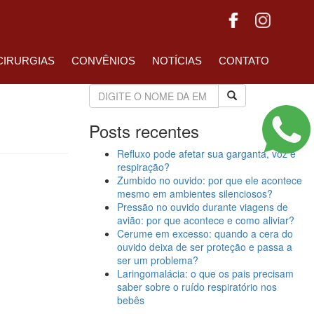
CIRURGIAS
CONVÊNIOS
NOTÍCIAS
CONTATO
Posts recentes
Refluxo pode afetar sua garganta, voz e
respiração?
Zumbido no ouvido: por que ele acontece
mesmo em ambientes silenciosos?
Pressão no ouvido durante viagens de
avião: por que acontece e como aliviar?
Cerume em excesso: quando a cera do
ouvido deixa de ser proteção e passa a
ser um problema?
Laringomalácia: o que os pais precisam
saber sobre o ruído respiratório nos
bebês