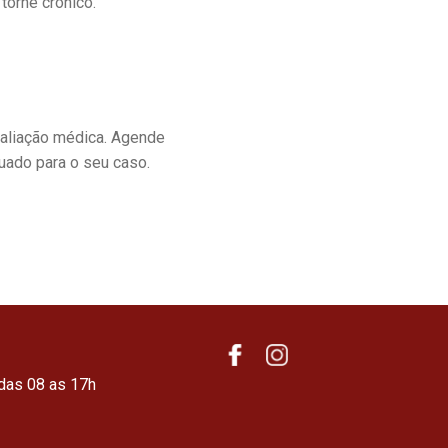
torne crônico.
avaliação médica. Agende
uado para o seu caso.
das 08 as 17h