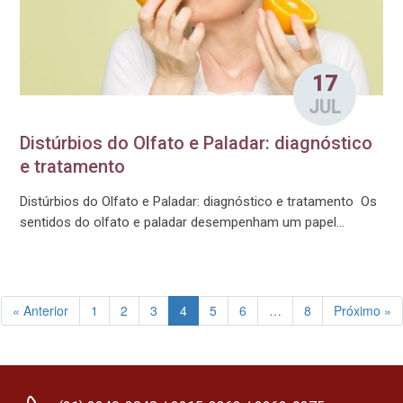
17
JUL
Distúrbios do Olfato e Paladar: diagnóstico
e tratamento
Distúrbios do Olfato e Paladar: diagnóstico e tratamento Os
sentidos do olfato e paladar desempenham um papel...
« Anterior
1
2
3
4
5
6
…
8
Próximo »